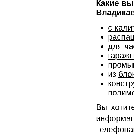
Какие вы
Владикав
с кали
распа
для ча
гараж
промы
из
бло
конс
полим
Вы хоти
информа
телефона