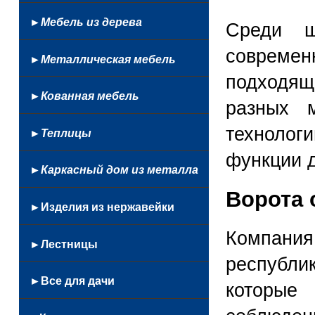
Балконные
С
Кованые
На
Цветочницы
стеклом
Маршевые
автоматикой
►Мебель из дерева
Профнастил
Среди ш
бассейн
Настенные
Откатные
Из
Французские
современ
►Металлическая мебель
лексана
Из
подходящ
Мангалы
профнастила
►Кованная мебель
Столы
разных 
Из
и
Кованные
стекла
технологи
►Теплицы
стулья
люстры
Из
Сушилки
и
функции д
монолитного
для
►Каркасный дом из металла
фонари
поликарбоната
белья
Беседки
Ворота 
Качели
►Изделия из нержавейки
из
Козырьки
Компания
нержавейки
►Лестницы
и
Качели
республи
навесы
кованные
Кованые
►Все для дачи
Каркасы
Кованная
которы
Простые
лестниц
кровать
Лестницы
Беседки
Перила