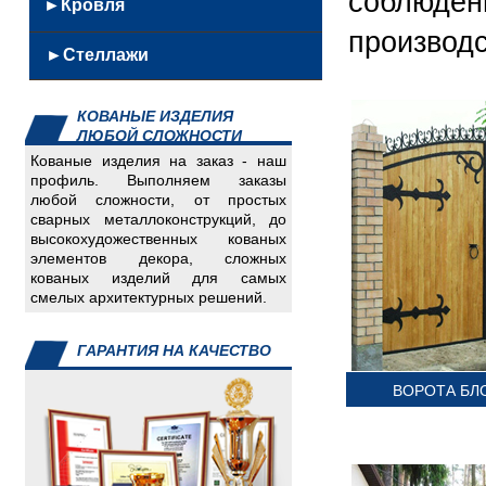
соблюден
Кованные
►Кровля
из
Скамейки
Решетки
урны
нержавейки
производс
Качели
Кровельные
Ворота,
Скамейки
►Стеллажи
Железобетонные
Мангалы
металлоконструкции
калитки,заборы
из
Каминный
Сэндвич
Емкости
нержавеющей
инвентарь
КОВАНЫЕ ИЗДЕЛИЯ
панели
Детали
стали
ЛЮБОЙ СЛОЖНОСТИ
Мягкая
для
Кованные
Кованые изделия на заказ - наш
кровля
авто
скамейки
профиль. Выполняем заказы
Инвалидный
любой сложности, от простых
Урны
сварных металлоконструкций, до
инвентарь
из
высокохудожественных кованых
Изделия
нержавейки
элементов декора, сложных
для
кованых изделий для самых
смелых архитектурных решений.
пищеблока
Изделия
для
ГАРАНТИЯ НА КАЧЕСТВО
систем
ВОРОТА БЛ
отопления
Скамейки,
урны
Спорт