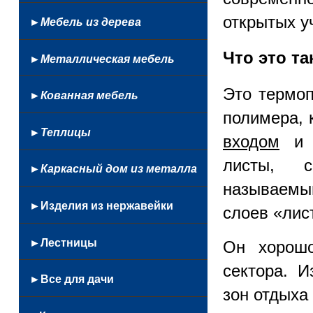
Балконные
С
Кованые
На
Цветочницы
стеклом
открытых у
Маршевые
автоматикой
►Мебель из дерева
Профнастил
бассейн
Настенные
Откатные
Из
Французские
Что это та
►Металлическая мебель
лексана
Из
Мангалы
Это термоп
профнастила
►Кованная мебель
Столы
Из
полимера, 
и
Кованные
стекла
►Теплицы
стулья
входом
и н
люстры
Из
Сушилки
и
монолитного
листы, с
для
►Каркасный дом из металла
фонари
поликарбоната
белья
называемы
Беседки
Качели
►Изделия из нержавейки
слоев «лис
из
Козырьки
нержавейки
►Лестницы
Он хорошо
и
Качели
навесы
кованные
сектора. И
Кованые
►Все для дачи
Каркасы
Кованная
Простые
зон отдыха 
лестниц
кровать
Лестницы
Беседки
Перила