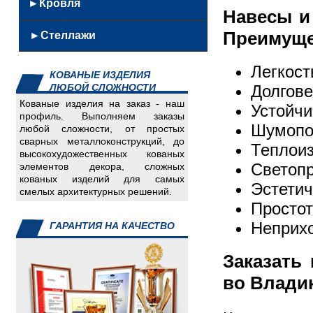
Кованные
►Кровля
из
Скамейки
Навесы и
Решетки
урны
нержавейки
Качели
Кровельные
Ворота,
Скамейки
Преимуще
►Стеллажи
Железобетонные
Мангалы
металлоконструкции
калитки,заборы
из
Каминный
Сэндвич
Емкости
нержавеющей
Легкост
инвентарь
КОВАНЫЕ ИЗДЕЛИЯ
панели
Детали
стали
Долгове
ЛЮБОЙ СЛОЖНОСТИ
Мягкая
для
Кованные
Кованые изделия на заказ - наш
Устойчи
кровля
авто
скамейки
профиль. Выполняем заказы
Шумопо
Инвалидный
любой сложности, от простых
Урны
сварных металлоконструкций, до
инвентарь
из
Теплои
высокохудожественных кованых
Изделия
нержавейки
Светопр
элементов декора, сложных
для
кованых изделий для самых
Эстетич
смелых архитектурных решений.
пищеблока
Просто
Изделия
для
Неприхо
ГАРАНТИЯ НА КАЧЕСТВО
систем
отопления
Заказать
Скамейки,
во Влади
урны
Спорт