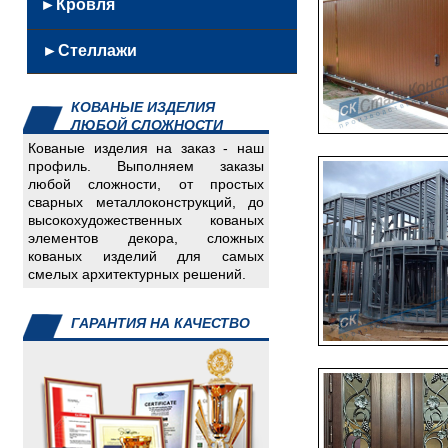
Кованные
►Кровля
из
Скамейки
Решетки
урны
нержавейки
Качели
Кровельные
Ворота,
Скамейки
►Стеллажи
Железобетонные
Мангалы
металлоконструкции
калитки,заборы
из
Каминный
Сэндвич
Емкости
нержавеющей
инвентарь
КОВАНЫЕ ИЗДЕЛИЯ
панели
Детали
стали
ЛЮБОЙ СЛОЖНОСТИ
Мягкая
для
Кованные
Кованые изделия на заказ - наш
кровля
авто
скамейки
профиль. Выполняем заказы
Инвалидный
любой сложности, от простых
Урны
сварных металлоконструкций, до
инвентарь
из
высокохудожественных кованых
Изделия
нержавейки
элементов декора, сложных
для
кованых изделий для самых
смелых архитектурных решений.
пищеблока
Изделия
для
ГАРАНТИЯ НА КАЧЕСТВО
систем
отопления
Скамейки,
урны
Спорт