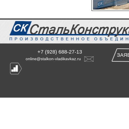
+7 (928) 688-27-13
ЗАЯ
online@stalkon-vladikavkaz.ru