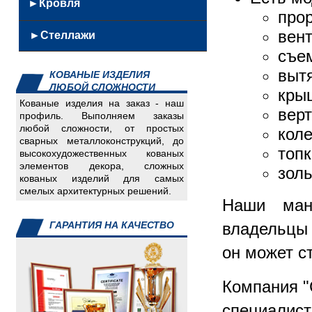
Кованные
►Кровля
из
Скамейки
про
Решетки
урны
нержавейки
Качели
Кровельные
Ворота,
вен
Скамейки
►Стеллажи
Железобетонные
Мангалы
металлоконструкции
калитки,заборы
из
съе
Каминный
Сэндвич
Емкости
нержавеющей
вытя
инвентарь
КОВАНЫЕ ИЗДЕЛИЯ
панели
Детали
стали
ЛЮБОЙ СЛОЖНОСТИ
кры
Мягкая
для
Кованные
Кованые изделия на заказ - наш
кровля
верт
авто
скамейки
профиль. Выполняем заказы
Инвалидный
любой сложности, от простых
Урны
кол
сварных металлоконструкций, до
инвентарь
из
топк
высокохудожественных кованых
Изделия
нержавейки
элементов декора, сложных
золь
для
кованых изделий для самых
смелых архитектурных решений.
пищеблока
Наши ман
Изделия
для
владельцы
ГАРАНТИЯ НА КАЧЕСТВО
систем
он может с
отопления
Скамейки,
Компания "
урны
Спорт
специалист