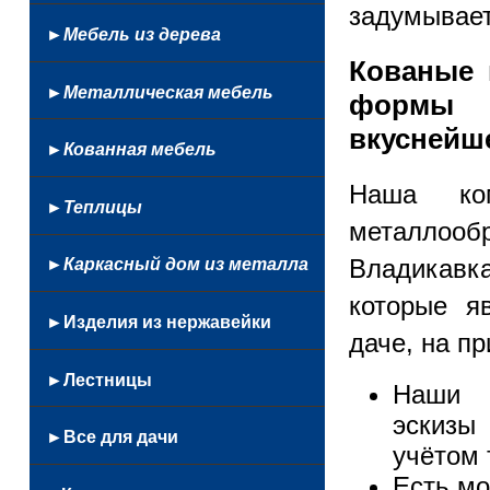
Балконные
С
задумывает
Кованые
На
Цветочницы
стеклом
Маршевые
автоматикой
►Мебель из дерева
Профнастил
бассейн
Настенные
Откатные
Кованые 
Из
Французские
►Металлическая мебель
лексана
формы 
Из
вкуснейш
Мангалы
профнастила
►Кованная мебель
Столы
Из
и
Наша ко
Кованные
стекла
►Теплицы
стулья
люстры
Из
металлообр
Сушилки
и
монолитного
для
Владикавк
►Каркасный дом из металла
фонари
поликарбоната
белья
Беседки
которые я
Качели
►Изделия из нержавейки
даче, на п
из
Козырьки
нержавейки
►Лестницы
Наши с
и
Качели
навесы
кованные
эскизы 
Кованые
►Все для дачи
Каркасы
Кованная
Простые
учётом 
лестниц
кровать
Лестницы
Беседки
Есть мо
Перила