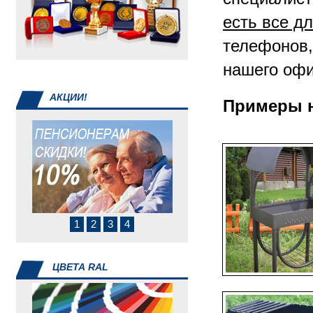
инвентарь
есть все д
телефонов,
нашего офи
АКЦИИ!
Примеры н
1
2
3
4
ЦВЕТА RAL