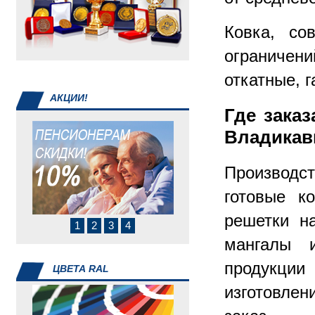
инвентарь
Ковка, со
ограничени
откатные, г
АКЦИИ!
Где зака
Владикав
Производст
готовые ко
решетки н
1
2
3
4
мангалы 
продукции
ЦВЕТА RAL
изготовле