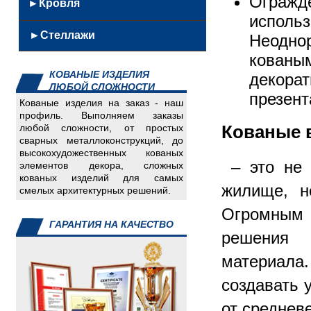
Огражд
Кованные
►Кровля
из
Скамейки
Решетки
урны
исполь
нержавейки
Качели
Кровельные
Ворота,
Скамейки
►Стеллажи
Железобетонные
Неодно
Мангалы
металлоконструкции
калитки,заборы
из
Каминный
кован
Сэндвич
Емкости
нержавеющей
инвентарь
КОВАНЫЕ ИЗДЕЛИЯ
декора
панели
Детали
стали
ЛЮБОЙ СЛОЖНОСТИ
Мягкая
для
презен
Кованные
Кованые изделия на заказ - наш
кровля
авто
скамейки
профиль. Выполняем заказы
Инвалидный
Кованые 
любой сложности, от простых
Урны
сварных металлоконструкций, до
инвентарь
из
высокохудожественных кованых
Изделия
нержавейки
– это не 
элементов декора, сложных
для
кованых изделий для самых
жилище, н
смелых архитектурных решений.
пищеблока
Изделия
Огромным
для
ГАРАНТИЯ НА КАЧЕСТВО
решения 
систем
отопления
материала
Скамейки,
создавать
урны
Спорт
от среднев