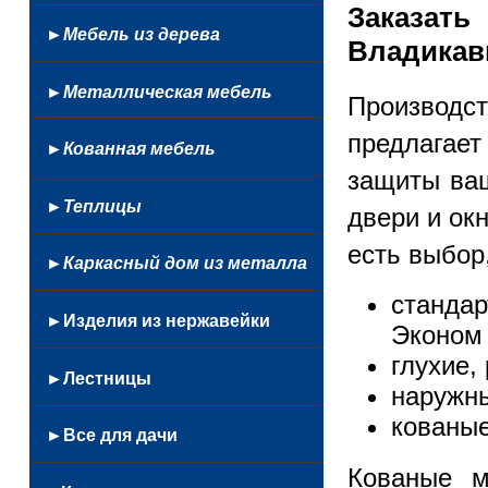
Балконные
С
Заказат
Кованые
На
Цветочницы
стеклом
Маршевые
автоматикой
►Мебель из дерева
Профнастил
бассейн
Владикав
Настенные
Откатные
Из
Французские
►Металлическая мебель
лексана
Производ
Из
Мангалы
предлагае
профнастила
►Кованная мебель
Столы
Из
защиты ва
и
Кованные
стекла
►Теплицы
стулья
двери и ок
люстры
Из
Сушилки
и
монолитного
есть выбор
для
►Каркасный дом из металла
фонари
поликарбоната
белья
Беседки
станда
Качели
►Изделия из нержавейки
Эконом 
из
глухие,
Козырьки
нержавейки
►Лестницы
и
Качели
наружны
навесы
кованные
Кованые
кованые
►Все для дачи
Каркасы
Кованная
Простые
лестниц
кровать
Лестницы
Кованые м
Беседки
Перила