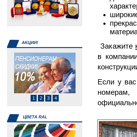
инвентарь
характе
широкие
прекра
матери
АКЦИИ!
Закажите
в компани
конструкции
Если у вас
номерам
1
2
3
4
официально
ЦВЕТА RAL