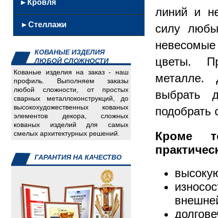
Кованные
►Кровля
из
Скамейки
линий и н
Решетки
урны
нержавейки
Качели
Кровельные
Ворота,
Скамейки
►Стеллажи
Железобетонные
силу любы
Мангалы
металлоконструкции
калитки,заборы
из
Каминный
невесомые
Сэндвич
Емкости
нержавеющей
инвентарь
КОВАНЫЕ ИЗДЕЛИЯ
панели
Детали
стали
цветы. П
ЛЮБОЙ СЛОЖНОСТИ
Мягкая
для
Кованные
Кованые изделия на заказ - наш
металле.
кровля
авто
скамейки
профиль. Выполняем заказы
Инвалидный
любой сложности, от простых
Урны
выбрать 
сварных металлоконструкций, до
инвентарь
из
высокохудожественных кованых
подобрать 
Изделия
нержавейки
элементов декора, сложных
для
кованых изделий для самых
Кроме т
смелых архитектурных решений.
пищеблока
Изделия
практичес
для
ГАРАНТИЯ НА КАЧЕСТВО
систем
высокую
отопления
износо
Скамейки,
внешне
урны
долгове
Спорт