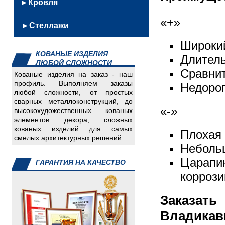
Кованные
►Кровля
из
Скамейки
Решетки
урны
нержавейки
Качели
«+»
Кровельные
Ворота,
Скамейки
►Стеллажи
Железобетонные
Мангалы
металлоконструкции
калитки,заборы
из
Каминный
Широки
Сэндвич
Емкости
нержавеющей
инвентарь
КОВАНЫЕ ИЗДЕЛИЯ
панели
Длитель
Детали
стали
ЛЮБОЙ СЛОЖНОСТИ
Мягкая
для
Кованные
Сравни
Кованые изделия на заказ - наш
кровля
авто
скамейки
профиль. Выполняем заказы
Недорог
Инвалидный
любой сложности, от простых
Урны
сварных металлоконструкций, до
инвентарь
из
«-»
высокохудожественных кованых
Изделия
нержавейки
элементов декора, сложных
для
кованых изделий для самых
Плохая
смелых архитектурных решений.
пищеблока
Неболь
Изделия
Царапи
для
ГАРАНТИЯ НА КАЧЕСТВО
систем
коррози
отопления
Скамейки,
Заказа
урны
Владикав
Спорт