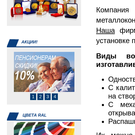
инвентарь
Компания 
металлок
Наша
фирм
установке 
АКЦИИ!
Виды во
изготавли
Одноств
С калит
на ство
1
2
3
4
С меха
открыва
ЦВЕТА RAL
Распашн