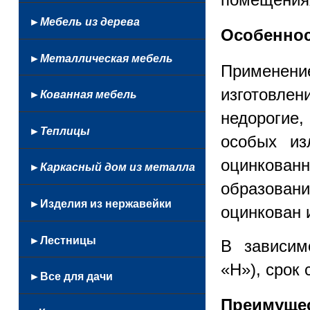
Балконные
С
Кованые
На
Цветочницы
стеклом
Маршевые
автоматикой
►Мебель из дерева
Профнастил
бассейн
Особеннос
Настенные
Откатные
Из
Французские
►Металлическая мебель
лексана
Применени
Из
Мангалы
изготовлен
профнастила
►Кованная мебель
Столы
Из
недорогие
и
Кованные
стекла
►Теплицы
стулья
люстры
особых из
Из
Сушилки
и
монолитного
оцинкова
для
►Каркасный дом из металла
фонари
поликарбоната
белья
Беседки
образован
Качели
►Изделия из нержавейки
оцинкован 
из
Козырьки
нержавейки
►Лестницы
В зависим
и
Качели
навесы
кованные
«Н»), срок 
Кованые
►Все для дачи
Каркасы
Кованная
Простые
лестниц
кровать
Лестницы
Преимущес
Беседки
Перила